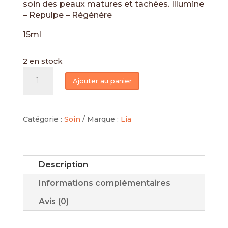
soin des peaux matures et tachées. Illumine
– Repulpe – Régénère
15ml
2 en stock
quantité
Ajouter au panier
de
Sérum
éclat
Catégorie :
Soin
Marque :
Lia
Description
Informations complémentaires
Avis (0)