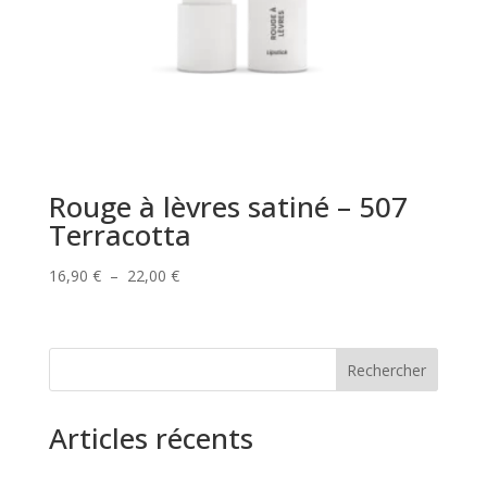
Rouge à lèvres satiné – 507
Terracotta
Plage
16,90
€
–
22,00
€
de
prix :
16,90 €
Rechercher
à
22,00 €
Articles récents