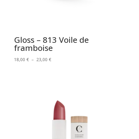
Gloss – 813 Voile de
framboise
Plage
18,00
€
–
23,00
€
de
prix :
18,00 €
à
23,00 €