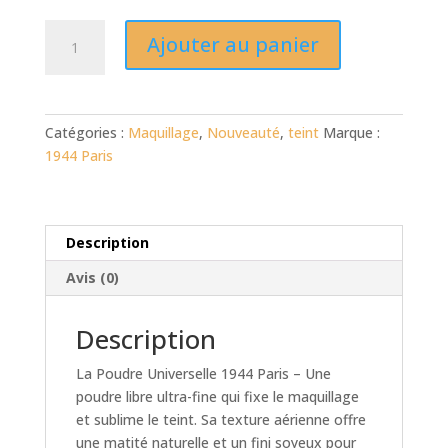
quantité
Ajouter au panier
de
Poudre
universelle
Catégories :
Maquillage
,
Nouveauté
,
teint
Marque :
1944 Paris
Description
Avis (0)
Description
La Poudre Universelle 1944 Paris – Une
poudre libre ultra-fine qui fixe le maquillage
et sublime le teint. Sa texture aérienne offre
une matité naturelle et un fini soyeux pour